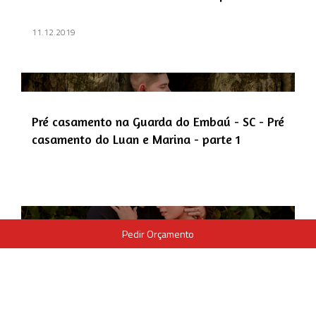
11.12.2019
Pré casamento na Guarda do Embaú - SC - Pré
casamento do Luan e Marina - parte 1
Pedir Orçamento
Pré wedding na praia em Balneário Camburiú
/ SC - Luani e Winicíus