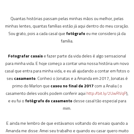
Quantas histórias passam pelas minhas mãos ou melhor, pelas
minhas lentes, quantas famílias estão já aqui dentro do meu coração.
Sou grato, pois a cada casal que
fotógrafo
eu me considero já da
família.
Fotografar casais
e fazer parte da vida deles é algo sensacional
para minha vida. E hoje começo a contar uma nossa história um novo
casal que entra para minha vida, e eu ali ajudando a contar em fotos o
seu
casamento
. Conheci o Jonatas e a Amanda em 2017, Jonatas é
primo do Marlon que
casou no final de 2017
com a Analia ( o
casamento deles vocês podem conferir aqui
http://bit.ly/2UwRVqP
),
e eu fui o
fotógrafo do casamento
desse casal tão especial para
mim.
E ainda me lembro de que estávamos voltando do ensaio quando a
Amanda me disse: Amei seu trabalho e quando eu casar quero muito