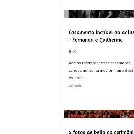
Casamento incrível ao ar l
- Fernanda e Guilherme
#TBT
Vamos relembrar esse casamento l
curiosamente foi meu primeiro Best 
Awards
Ler mais
5 fotos de beijo na cerimô