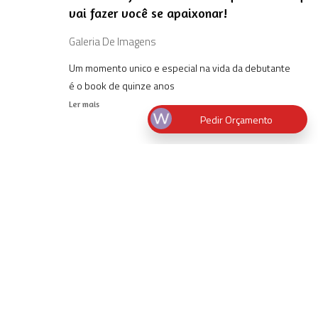
vai fazer você se apaixonar!
Galeria De Imagens
Um momento unico e especial na vida da debutante
é o book de quinze anos
Ler mais
Pedir Orçamento
ande do
5 fotos de silhueta para você se inspirar!
Galeria De Imagens
Ler mais
de