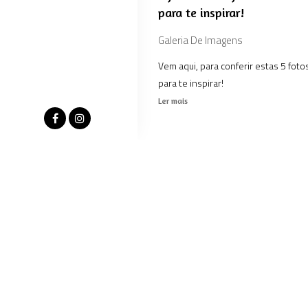
para te inspirar!
Galeria De Imagens
Vem aqui, para conferir estas 5 fotos
para te inspirar!
Ler mais
Fotografia de casamento p
Inspiration Photographers 
Notícias
Mais 2 fotos premiadas, mais duas al
Ler mais