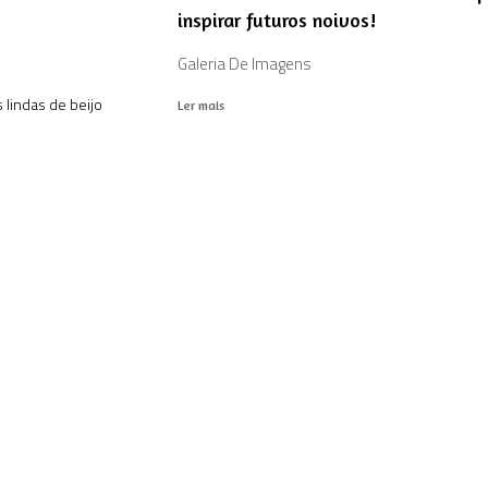
inspirar futuros noivos!
Galeria De Imagens
 lindas de beijo
Ler mais
remiada -
pré casamento no inverno do Rio Gr
- Round 28
Sul - Lucas e Tuane
#TBT
egrias!
Dia de relembrar este pré casamento repleto 
felicidade da Tuane e do Lucas!