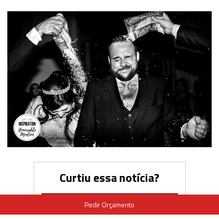
Curtiu essa notícia?
Pedir Orçamento
ME CONTE AQUI O QUE ACHOU