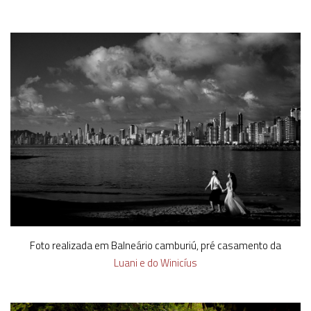
Foto realizada em Balneário camburiú, pré casamento da
Luani e do Winicíus