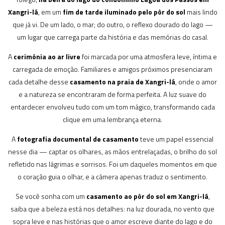
Xangri-lá
, em um
fim de tarde iluminado pelo pôr do sol
mais lindo
que já vi. De um lado, o mar; do outro, o reflexo dourado do lago —
um lugar que carrega parte da história e das memórias do casal.
A
cerimônia ao ar livre
foi marcada por uma atmosfera leve, íntima e
carregada de emoção. Familiares e amigos próximos presenciaram
cada detalhe desse
casamento na praia de Xangri-lá
, onde o amor
e a natureza se encontraram de forma perfeita. A luz suave do
entardecer envolveu tudo com um tom mágico, transformando cada
clique em uma lembrança eterna.
A
fotografia documental de casamento
teve um papel essencial
nesse dia — captar os olhares, as mãos entrelaçadas, o brilho do sol
refletido nas lágrimas e sorrisos. Foi um daqueles momentos em que
o coração guia o olhar, e a câmera apenas traduz o sentimento.
Se você sonha com um
casamento ao pôr do sol em Xangri-lá
,
saiba que a beleza está nos detalhes: na luz dourada, no vento que
sopra leve e nas histórias que o amor escreve diante do lago e do