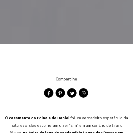
Compartilhe
O
casamento da Edina e do Daniel
foi um verdadeiro espetáculo da
natureza. Eles escolheram dizer “sim” em um cenário de tirar o
fôlego,
na beira do lago do condomínio Lagoa dos Passos em