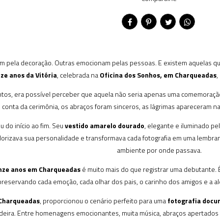
m pela decoração. Outras emocionam pelas pessoas. E existem aquelas que
ze anos da Vitória
, celebrada na
Oficina dos Sonhos, em Charqueadas
,
s, era possível perceber que aquela não seria apenas uma comemoração, m
 conta da cerimônia, os abraços foram sinceros, as lágrimas apareceram na
u do início ao fim. Seu
vestido amarelo dourado
, elegante e iluminado pel
rizava sua personalidade e transformava cada fotografia em uma lembrança
ambiente por onde passava.
inze anos em Charqueadas
é muito mais do que registrar uma debutante. É
 preservando cada emoção, cada olhar dos pais, o carinho dos amigos e a al
Charqueadas
, proporcionou o cenário perfeito para uma
fotografia docu
ira. Entre homenagens emocionantes, muita música, abraços apertados e u