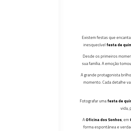
Existem festas que encanta
inesquecível
festa de quin
Desde os primeiros momento
sua família. A emoção tomou
A grande protagonista brilho
momento. Cada detalhe valo
Fotografar uma
festa de qu
vida,
A
Oficina dos Sonhos
, em
forma espontânea e verdade