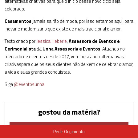
alternativas criativas para que o início desse novo ciclo seja
celebrado.
Casamentos
jamais sairão de moda, por isso estamos aqui, para
inovar e modernizar o que existe de mais tradicional o amor.
Texto criado por
Jessica Heberle
,
Assessora de Eventos e
Cerimonialista
da
Unna Assessoria e Eventos
. Atuando no
mercado de eventos desde 2017, vem buscando alternativas
criativaspara que os seus clientes não deixem de celebrar o amor,
a vida e suas grandes conquistas.
Siga
@eventosunna
gostou da matéria?
ME CONTE AQUI QUAL ONDE VOCÊ SONHA
Pedir Orçamento
CASAR?