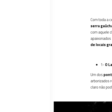
Com toda a c
serra gaúch
com aquele c
apaixonados
de locais g
1-
O L
Um dos
pont
arborizados r
claro não pod