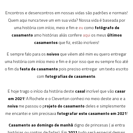
Encontros e desencontros em nossas vidas são padrões e normais!
Quem aqui nunca teve um em sua vida? Nossa vida é baseada por
uma história com início, meio e fim e
eu
como
fotógrafo de
casamento
amo histórias aliás confere
aqui
os meus
últimos
casamentos
que fiz, estão incríveis!
E sempre falo para os
noivos
que vêem até mim eu quero entregar
uma história com início meio e fim e é por isso que eu sempre fico até
o fim da
festa de casamento
pois preciso entregar um texto escrito
com
fotografias de casamento
.
E hoje trago o início da história deste
casal
incrível que vão
casar
em 2021
! A Rochele e o Cleverton conheci no meio deste ano e a
noiva
me passou o p
rojeto do casamento
deles e simplesmente
me encantei e sim precisava
fotografar este casamento em 2021
!
Casamento ao domingo de manhã
digno de princesas ( ai entra
histórias ou contos de fadas). Em
2021
tudo será especial demais