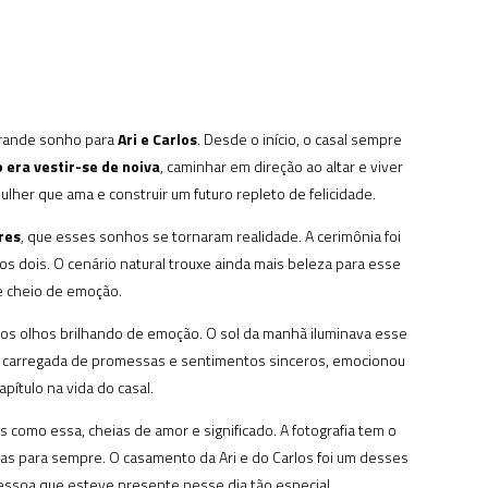
 grande sonho para
Ari e Carlos
. Desde o início, o casal sempre
 era vestir-se de noiva
, caminhar em direção ao altar e viver
ulher que ama e construir um futuro repleto de felicidade.
res
, que esses sonhos se tornaram realidade. A cerimônia foi
os dois. O cenário natural trouxe ainda mais beleza para esse
 e cheio de emoção.
m os olhos brilhando de emoção. O sol da manhã iluminava esse
s, carregada de promessas e sentimentos sinceros, emocionou
ítulo na vida do casal.
as como essa, cheias de amor e significado. A fotografia tem o
s para sempre. O casamento da Ari e do Carlos foi um desses
essoa que esteve presente nesse dia tão especial.