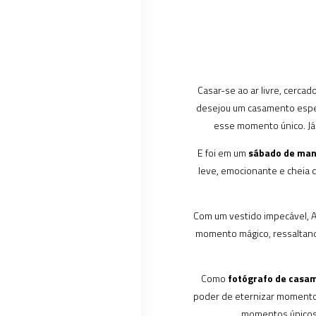
Casar-se ao ar livre, cerca
desejou um casamento especi
esse momento único. Já
E foi em um
sábado de ma
leve, emocionante e cheia d
Com um vestido impecável, A
momento mágico, ressaltand
Como
fotógrafo de casam
poder de eternizar momentos
momentos únicos,