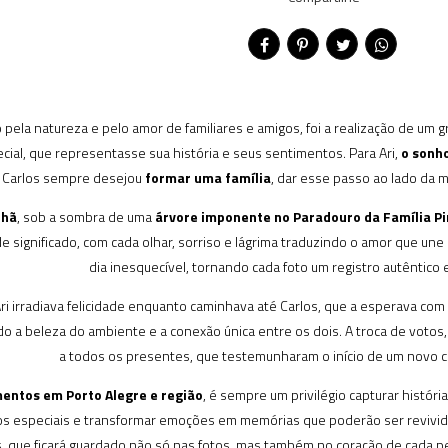
do pela natureza e pelo amor de familiares e amigos, foi a realização de um
al, que representasse sua história e seus sentimentos. Para Ari,
o sonho
 Carlos sempre desejou
formar uma família
, dar esse passo ao lado da m
nhã
, sob a sombra de uma
árvore imponente no Paradouro da Família Pi
e significado, com cada olhar, sorriso e lágrima traduzindo o amor que une 
dia inesquecível, tornando cada foto um registro autêntico
ri irradiava felicidade enquanto caminhava até Carlos, que a esperava co
o a beleza do ambiente e a conexão única entre os dois. A troca de voto
a todos os presentes, que testemunharam o início de um novo cap
entos em Porto Alegre e região
, é sempre um privilégio capturar históri
 especiais e transformar emoções em memórias que poderão ser revivida
 que ficará guardado não só nas fotos, mas também no coração de cada p