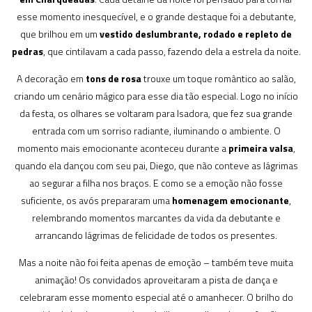
esse momento inesquecível, e o grande destaque foi a debutante,
que brilhou em um
vestido deslumbrante, rodado e repleto de
pedras
, que cintilavam a cada passo, fazendo dela a estrela da noite.
A decoração em
tons de rosa
trouxe um toque romântico ao salão,
criando um cenário mágico para esse dia tão especial. Logo no início
da festa, os olhares se voltaram para Isadora, que fez sua grande
entrada com um sorriso radiante, iluminando o ambiente. O
momento mais emocionante aconteceu durante a
primeira valsa
,
quando ela dançou com seu pai, Diego, que não conteve as lágrimas
ao segurar a filha nos braços. E como se a emoção não fosse
suficiente, os avós prepararam uma
homenagem emocionante
,
relembrando momentos marcantes da vida da debutante e
arrancando lágrimas de felicidade de todos os presentes.
Mas a noite não foi feita apenas de emoção – também teve muita
animação! Os convidados aproveitaram a pista de dança e
celebraram esse momento especial até o amanhecer. O brilho do