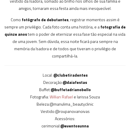
vestido da Isadora, somado ao brilho nos olhos de sua família e
amigos, tornaram essa festa ainda mais inesquecível.
Como
fotógrafo de debutantes
, registrar momentos assim é
sempre um privilégio. Cada foto conta uma história, e a
fotografia de
quinze anos
tem o poder de eternizar essa fase tão especial na vida
de uma jovem. Sem dúvida, essa noite ficará para sempre na
memória da Isadora e de todos que tiveram o privilégio de
compartilhá-la.
Local:
@clubetiradentes
Decoração:
@daiafestas
Buffet:
@buffetadrianobello
Fotografia:
Willian Rafael
e larissa Souza
Beleza:@manulima_beautyclinic
Vestido:@roupanovanoivas
Acessórios:
cerimonial:
@eventosunna