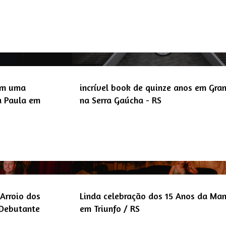
 em uma
incrível book de quinze anos em Gr
a Paula em
na Serra Gaúcha - RS
Arroio dos
Linda celebração dos 15 Anos da Ma
 Debutante
em Triunfo / RS