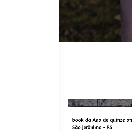
book da Ana de quinze a
São jerõnimo - RS