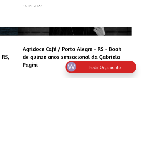
14.09.2022
a
Agridoce Café / Porto Alegre - RS - Book
 RS,
de quinze anos sensacional da Gabriela
Pagini
Pedir Orçamento
‹
1
2
3
4
5
›