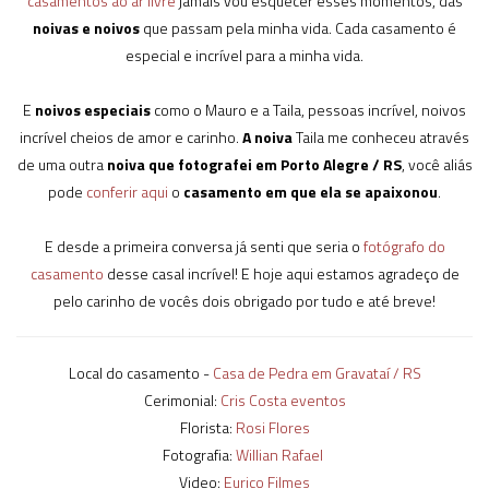
casamentos ao ar livre
jamais vou esquecer esses momentos, das
noivas e noivos
que passam pela minha vida. Cada casamento é
especial e incrível para a minha vida.
E
noivos especiais
como o Mauro e a Taila, pessoas incrível, noivos
incrível cheios de amor e carinho.
A noiva
Taila me conheceu através
de uma outra
noiva que fotografei em Porto Alegre / RS
, você aliás
pode
conferir aqui
o
casamento em que ela se apaixonou
.
E desde a primeira conversa já senti que seria o
fotógrafo do
casamento
desse casal incrível! E hoje aqui estamos agradeço de
pelo carinho de vocês dois obrigado por tudo e até breve!
Local do casamento -
Casa de Pedra em Gravataí / RS
Cerimonial:
Cris Costa eventos
Florista:
Rosi Flores
Fotografia:
Willian Rafael
Video:
Eurico Filmes