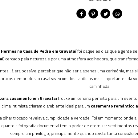
 Hermes na Casa de Pedra em Gravataí
foi daqueles dias que a gente s
aí
, cercado pela natureza e por uma atmosfera acolhedora, que transfo
ntes, já era possível perceber que não seria apenas uma cerimônia, mas s
braços demorados, o casal viveu um dos capítulos mais importantes da vi
caminhada.
 para casamento em Gravataí
trouxe um cenário perfeito para um evento le
clima intimista criaram o ambiente ideal para um
casamento romântico ao 
da olhar trocado revelava cumplicidade e verdade. Foi um momento onde
 quanto a fotografia documental tem o poder de eternizar sentimentos rea
sempre um privilégio, principalmente quando existe tanta conexão ent