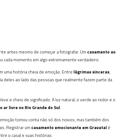
ente antes mesmo de começar a fotografar. Um
casamento ao
rmou cada momento em algo extremamente verdadeiro.
im uma história cheia de emoção. Entre
lágrimas sinceras
,
da deles ao lado das pessoas que realmente fazem parte da
ve e cheio de significado. A luz natural, o verde ao redor e o
ar livre no Rio Grande do Sul
.
 a emoção tomou conta não só dos noivos, mas também dos
is. Registrar um
casamento emocionante em Gravataí
é
re o casal e suas histórias.