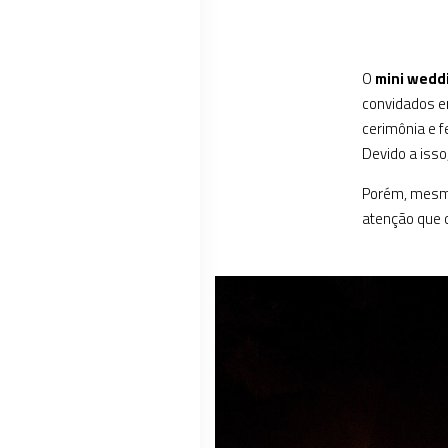
O
mini wedd
convidados e
cerimônia e f
Devido a iss
Porém, mesm
atenção que