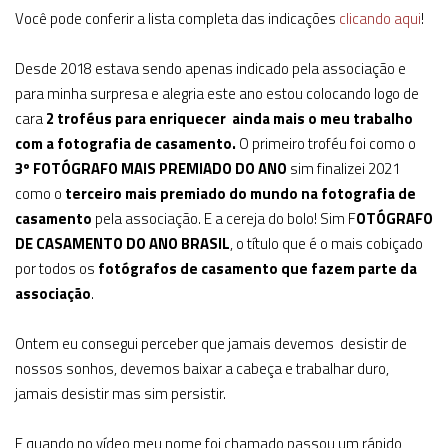
Você pode conferir a lista completa das indicações
clicando aqui
!
Desde 2018 estava sendo apenas indicado pela associação e
para minha surpresa e alegria este ano estou colocando logo de
cara
2 troféus para enriquecer ainda mais o meu trabalho
com a fotografia de casamento.
O primeiro troféu foi como o
3º FOTÓGRAFO MAIS PREMIADO DO ANO
sim finalizei 2021
como o
terceiro mais premiado do mundo na fotografia de
casamento
pela associação. E a cereja do bolo! Sim F
OTÓGRAFO
DE CASAMENTO DO ANO BRASIL
, o título que é o mais cobiçado
por todos os
fotógrafos de casamento que fazem parte da
associação
.
Ontem eu consegui perceber que jamais devemos desistir de
nossos sonhos, devemos baixar a cabeça e trabalhar duro,
jamais desistir mas sim persistir.
E quando no vídeo meu nome foi chamado passou um rápido