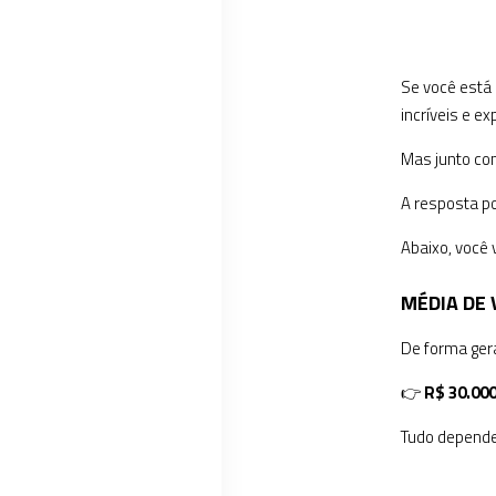
Se você está
incríveis e e
Mas junto co
A resposta po
Abaixo, você 
MÉDIA DE 
De forma ger
👉
R$ 30.000
Tudo depende 