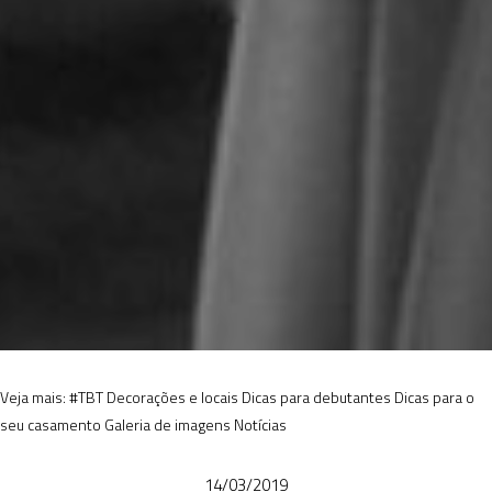
Veja mais:
#TBT
Decorações e locais
Dicas para debutantes
Dicas para o
seu casamento
Galeria de imagens
Notícias
14/03/2019