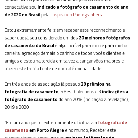
consecutiva sou
indicado a fotógrafo de casamento do ano
de 2020 no Brasil
pela
Inspiration Photographers
.
Estou extremamente feliz em receber este reconhecimento e
saber que já sou considerado um dos
20 melhores fotógrafos
de casamento do Brasil
é algo incrível para mim e para minha
carreira, agradeço demais o carinho de todos vocês clientes e
amigos e estou na torcida em talvez alcançar vôos maiores e
trazer este troféu Lente de ouro até minha cidade!
Em três anos de associação já possuo
29 prêmios na
fotografia de casamento
, 5 Best Colections e 3
indicações a
fotógrafo de casamento
do ano 2018 (indicação a revelação),
2019 e 2020!
“Em um ano que foi extremamente difícil para a
fotografia de
casamento
em Porto Alegre
e no mundo, Receber este
reconhecimento como um dos
maiores fotógrafos de