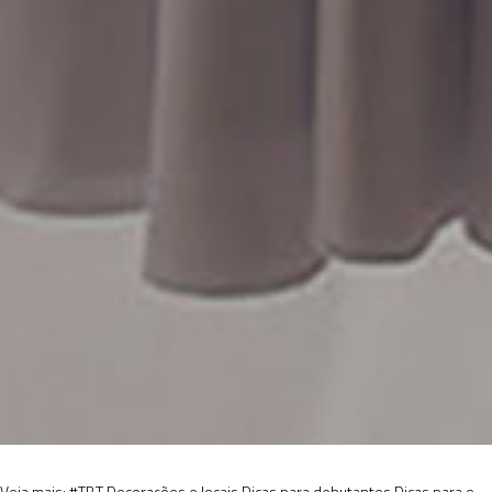
Veja mais:
#TBT
Decorações e locais
Dicas para debutantes
Dicas para o