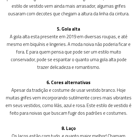
estilo de vestido vem ainda mais arrasador, algumas grifes
ousaram com decotes que chegam a altura da linha da cintura.
5. Gola alta
A gola alta esta presente em 2019 em diversas roupas, e até
mesmo em biquínis e lingeries. A moda noiva não poderia ficar e
fora. E para quem pensa que pode ser um estilo muito
conservador, pode se espantar o quanto uma gola alta pode
trazer delicadeza e romantismo.
6. Cores alternativas
Apesar da tradição e costume de usar vestido branco. Hoje
muitas grifes vem incorporando sutilmente cores mais vibrantes
em seus vestidos, como lilás, azul e rosa. Este estilo de vestido é
feito para noivas que buscam fugir dos padrões e costumes.
8. Laço
Os laços estão com tudo, e quanto maior melhor! Chamam