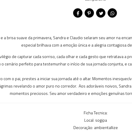
e e a brisa suave da primavera, Sandra e Claudio selaram seu amor na enc
especial brilhava com a emoção única e a alegria contagiosa d
ivilégio de capturar cada sorriso, cada olhar e cada gesto que retratava 
 o cenário perfeito para testemunhar o início de sua jornada conjunta, e
 com o pai, prestes a iniciar sua jornada até o altar. Momentos inesquecí
ágrimas revelando o amor puro no corredor. Aos adoráveis noivos, Sandra
momentos preciosos. Seu amor verdadeiro e emoções genuínas torna
Ficha Tecnica:
Local: sogipa
Decoração: ambientallize