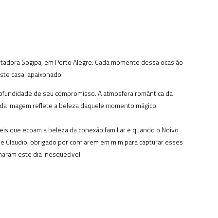
antadora Sogipa, em Porto Alegre. Cada momento dessa ocasião
este casal apaixonado.
a profundidade de seu compromisso. A atmosfera romântica da
 cada imagem reflete a beleza daquele momento mágico.
veis que ecoam a beleza da conexão familiar e quando o Noivo
 e Claudio, obrigado por confiarem em mim para capturar esses
ram este dia inesquecível.