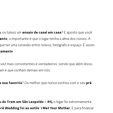
m
, ou talvez um
ensaio de casal em casa
? E aposto que você
mento
, o importante é que o lugar tenha a alma dos noivos. A
que ter uma conexão entre noivos, fotógrafo e espaço. É assim
asamento
.
 vez mais consistentes e verdadeiros, sendo que além disso,
gam e que confiam demais em nós.
 sua favorita
? Ou melhor que nunca sonhou com o seu
pré
u do Trem em São Leopoldo – RS,
o lugar foi extremamente
pré Wedding foi ao estilo I Met Your Mother
, E para finalizar