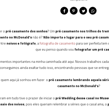
er o
pré casamento dos sonhos
? Um
pré casamento nos trilhos do tre
mento no McDonald's
não é?
Não importa o lugar para o seu pré casa
ntre
noivos e fotógrafo
, a
fotografia de casamento
para ser perfeita tem 
que eu penso quando vou
fotografar um pré c
momentos importantes na minha caminhada até aqui. Nossos trabalhos cada
conseguimos ainda exaltar tudo isso, encontrando pessoas que se entre
 quem aqui já sonhou em fazer o
pré casamento lembrando aquela série
casamento no McDonald's
?
am em tudo tive o prazer de iniciar o
pré Wedding desse casal no Muse
nsaio dos noivos
, pois eles queriam relembrar a séries que o casal ama, o