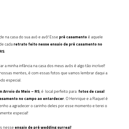
de na casa do sua avó e avô! Esse
pré casamento
é aquele
 de cada
retrato feito nesse ensaio de pré casamento no
 RS
.
r a minha infância na casa dos meus avôs é algo tão incrível!
nossas mentes, é com essas fotos que vamos lembrar daqui a
do especial.
 Arroio do Meio – RS
, é local perfeito para
fotos de casal
casamento no campo ao entardecer
. O Henrique e a Raquel é
tenho a agradecer o carinho deles por esse momento e terei o
amente especial!
es nesse
ensaio de pré wedding surreal
!