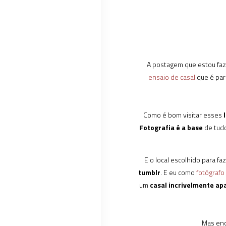
A postagem que estou faz
ensaio de casal
que é par
Como é bom visitar esses
Fotografia é a base
de tudo
E o local escolhido para fa
tumblr
. E eu como
fotógraf
um
casal incrivelmente ap
Mas en