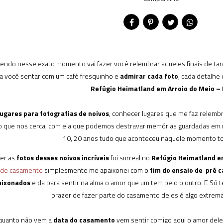
endo nesse exato momento vai fazer você relembrar aqueles finais de tar
a você sentar com um café fresquinho e
admirar cada foto
, cada detalhe
Refúgio Heimatland em Arroio do Meio –
lugares para fotografias de noivos
, conhecer lugares que me faz relembra
 que nos cerca, com ela que podemos destravar memórias guardadas em 
10, 20 anos tudo que aconteceu naquele momento to
zer as
fotos desses noivos incríveis
foi surreal no
Refúgio Heimatland em
o de casamento
simplesmente me apaixonei com o
fim do ensaio de pré 
aixonados
e da para sentir na alma o amor que um tem pelo o outro. E Só 
prazer de fazer parte do casamento deles é algo extrem
quanto não vem a
data do casamento
vem sentir comigo aqui o amor del