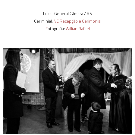
Local: General Câmara / RS
Ceriminial:
NC Recepção e Cerimonial
F
otografia:
Willian Rafael