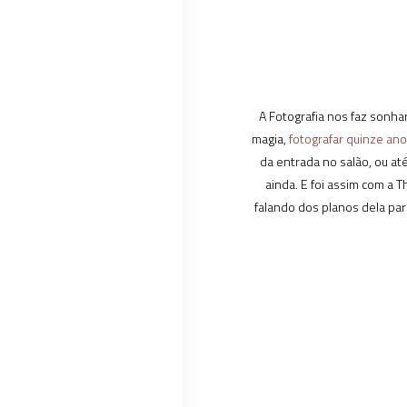
A Fotografia nos faz sonhar
magia,
fotografar quinze an
da entrada no salão, ou a
ainda. E foi assim com a
falando dos planos dela para