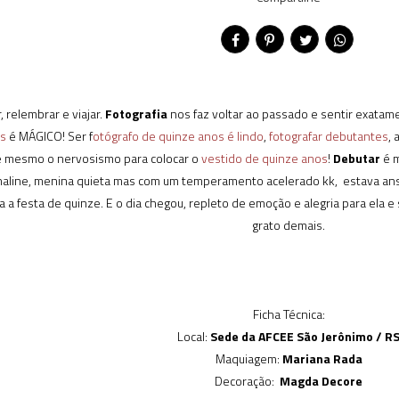
, relembrar e viajar.
Fotografia
nos faz voltar ao passado e sentir exata
os
é MÁGICO! Ser f
otógrafo de quinze anos é lindo
,
fotografar debutantes
,
té mesmo o nervosismo para colocar o
vestido de quinze anos
!
Debutar
é m
 Thaline, menina quieta mas com um temperamento acelerado kk, estava ans
 a festa de quinze. E o dia chegou, repleto de emoção e alegria para ela e 
grato demais.
Ficha Técnica:
Local:
Sede da AFCEE São Jerônimo / R
Maquiagem:
Mariana Rada
Decoração:
Magda Decore