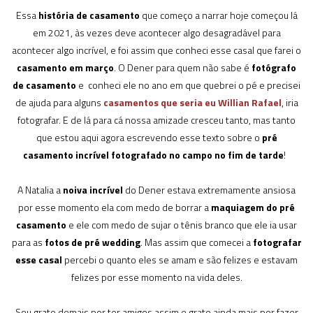
Essa
história de casamento
que começo a narrar hoje começou lá
em 2021, às vezes deve acontecer algo desagradável para
acontecer algo incrível, e foi assim que conheci esse casal que farei o
casamento em março
. O Dener para quem não sabe é
fotógrafo
de casamento
e conheci ele no ano em que quebrei o pé e precisei
de ajuda para alguns
casamentos que seria eu Willian Rafael
, iria
fotografar. E de lá para cá nossa amizade cresceu tanto, mas tanto
que estou aqui agora escrevendo esse texto sobre o
pré
casamento incrível fotografado no campo no fim de tarde
!
A Natalia a
noiva incrível
do Dener estava extremamente ansiosa
por esse momento ela com medo de borrar a
maquiagem do pré
casamento
e ele com medo de sujar o tênis branco que ele ia usar
para as
fotos de pré wedding
. Mas assim que comecei a
fotografar
esse casal
percebi o quanto eles se amam e são felizes e estavam
felizes por esse momento na vida deles.
Sou grato demais por ter amigos assim e grato ainda mais por fazer