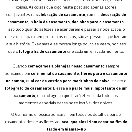
coisas. As coisas que digo neste post são apenas atores
coadjuvantes na
celebração do casamento
, como a
decoração do
casamento,
o
bolo de casamento
,
docinhos para o casamento
,
isso tudo quando as luzes se acenderem e passar a noite acaba, o
que vai ficar para sempre com os noivos, são as pessoas que fizeram
a sua história. Okey mas eles moram longe pouco se veem, por isso
que a
fotografia de casamento
une cada um em cada momento.
Quando
começamos a planejar nosso casamento
sempre
pensamos em
cerimonial de casamento
,
flores para o casamento
no campo
, q
ual cor de vestido para madrinhas da noiva
, e claro o
fotógrafo de casamento
! E essa é a
parte mais importante de um
casamento
, é na fotografia que ficará eternizada todos os
momentos especiais dessa noite incrível dos noivos.
O Guilherme e Jéssica pensaram em todos os detalhes para o
casamento, desde as flores ao
local que eles iriam casar no fim de
tarde em Viamão-RS