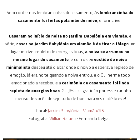
Sem contar nas lembrancinhas do casamento, As l
embrancinha do
casamento foi feitas pela mãe do noivo
, e foi incrível.
Casaram no início da noite no Jardim Babylônia em Viamão
, e
sério,
casar no Jardim Babylônia em viamão é de tirar o fôlego
um
lugar incrível repleto de energias boas,
a noiva se arrumou no
mesmo lugar do casamento
, e com o seu
vestido de noiva
minimalista
desceu até o altar onde o noivo a esperava repleto de
emoção. Já era noite quando a noiva entrou, e o Guilherme todo
emocionado a recebeu e a
cerimônia de casamento foi linda
repleta de energias boas
! Gui Jéssica gratidão por esse carinho
imenso de vocês desejo tudo de bom para vcs e até breve!
Local:
Jardim Babylônia - Viamão/RS
Fotografia:
Willian Rafael
e Fernanda Delgau