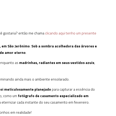
ocê gostaria? então me chama
clicando aqui tenho um presente
s, em São Jerõnimo
.
Sob a sombra acolhedora das árvores e
 de amor eterno
.
 enquanto as
madrinhas, radiantes em seus vestidos azuis
,
luminando ainda mais o ambiente ensolarado.
foi meticulosamente planejado
para capturar a essência do
so, como um
fotógrafo de casamento especializado em
 eternizar cada instante do seu casamento em fevereiro.
onhos em realidade!