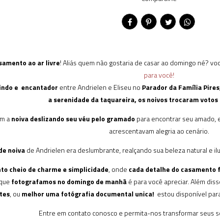
samento ao ar livre
! Aliás quem não gostaria de casar ao domingo né? v
para você!
indo e encantador
entre Andrielen e Eliseu no
Parador da Família Pire
a serenidade da taquareira, os noivos trocaram votos
om a
noiva deslizando seu véu pelo gramado
para encontrar seu amado,
acrescentavam alegria ao cenário.
de noiva
de Andrielen era deslumbrante, realçando sua beleza natural e i
o cheio de charme e simplicidade
, onde
cada detalhe do casamento 
 que
fotografamos no domingo de manhã
é para você apreciar. Além dis
tes
, ou
melhor uma fotógrafia documental unica!
estou disponível para
Entre em contato conosco e permita-nos transformar seus s