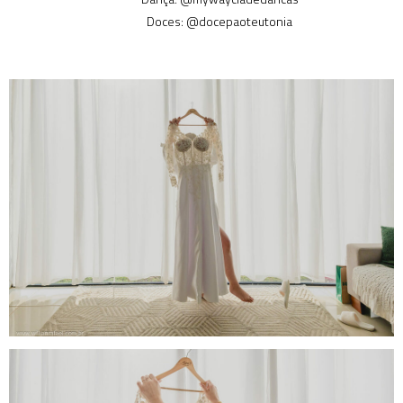
Doces: @docepaoteutonia