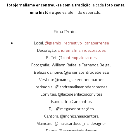
fotojornalismo encontrou-se com a tradição
, e cada
foto conta
uma história
que vai além do esperado.
Ficha Técnica:
Local:
@gremio­­_recreativo_canabarrense
Decoração:
andremallmanndecoracoes
Buffet: @
contemplalocacoes
Fotografia: Williann Rafael e Fernanda Delgau
Beleza da noiva: @janainacentrodebeleza
Vestido: @mairagiselenonnemacher
cerimonial: @andremallmanndecoracoes
Convites: @lacoseenlacosconvites
Banda: Trio Canarinhos
DJ: @megasonorizações
Cantora: @monicahaascantora
Manicure: @maracardoso_naildesigner
Dança: @mywayciadedancas