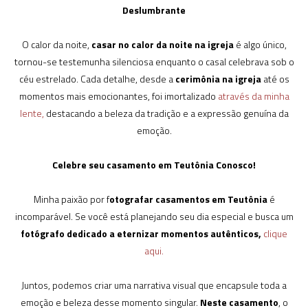
Deslumbrante
O calor da noite,
casar no calor da noite na igreja
é algo único,
tornou-se testemunha silenciosa enquanto o casal celebrava sob o
céu estrelado. Cada detalhe, desde a
cerimônia na igreja
até os
momentos mais emocionantes, foi imortalizado
através da minha
lente,
destacando a beleza da tradição e a expressão genuína da
emoção.
Celebre seu casamento em Teutônia Conosco!
Minha paixão por f
otografar casamentos em Teutônia
é
incomparável. Se você está planejando seu dia especial e busca um
fotógrafo dedicado a eternizar momentos autênticos,
clique
aqui.
Juntos, podemos criar uma narrativa visual que encapsule toda a
emoção e beleza desse momento singular.
Neste casamento
, o