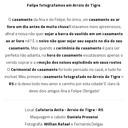
Felipe fotografamos em Arroio do Tigre
.
O
casamento
da Ana e do Felipe, foi único, um
casamento ao ar
livre um dia antes de muita chuva
!Estavamos meio apreensivos,
afinal a noiva não quer
sujar a barra do vestido em um casamento
ao ar livre
né? E o
noivo não quer sujar seu sapato no dia do seu
casamento.
Mas quando a
cerimônia de casamento
é para ser
perfeita não adianta, na
hora do casamento
escutávamos apenas o
vendo soprar e a e
moção dos noivos explodindo em seus rostos
.
O
Cerimonial do casamento
foi todo pensado no casal, e tudo foi
incrível. Meu primeiro c
asamento fotografado no Arroio do Tigre –
RS
e lá deixo todo meu amor e carinho por esta cidade! E claro lá
deixo dois amigos Ana e Felipe Obrigado!
Local:
Cafeteria Anita - Arroio do Tigre - RS
Maquiagem e cabelo:
Daniela Provensi
Fotografia:
Willian Rafael
e Fernanda Delgau