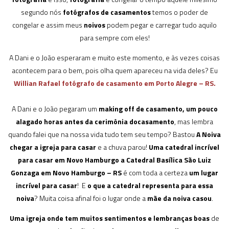
segundo nós
fotógrafos de casamentos
temos o poder de
congelar e assim meus
noivos
podem pegar e carregar tudo aquilo
para sempre com eles!
A Dani e o João esperaram e muito este momento, e às vezes coisas
acontecem para o bem, pois olha quem apareceu na vida deles? Eu
Willian Rafael fotógrafo de casamento em Porto Alegre – RS.
A Dani e o João pegaram um
making off de casamento, um pouco
alagado
horas antes da cerimônia docasamento
, mas lembra
quando falei que na nossa vida tudo tem seu tempo? Bastou
A Noiva
chegar a igreja para casar
e a chuva parou!
Uma catedral incrível
para casar em Novo Hamburgo a Catedral Basílica São Luiz
Gonzaga em Novo Hamburgo – RS
é com toda a certeza
um lugar
incrível para casar
! E
o que a catedral representa para essa
noiva
? Muita coisa afinal foi o lugar onde a
mãe da noiva casou
.
Uma igreja onde tem muitos sentimentos e lembranças boas
de