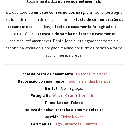
toda a família dos
noivos que estavam ali
.
E o que teve de
emoção com os noivos na igreja
não faltou alegria
e felicidade na pista de dança na hora de
festa de comemoração do
casamento
desses dois, a
festa de casamento foi agitada
com
direito até de uma
escola de samba na festa de casamento
e
assim foi até amanhecer! Dani e João quero agradecer demais o
carinho de vocês dois obrigado mesmo por tudo de coração e deixo
aqui o meu até breve!
Local da festa de casamento:
Eventos Imigração
Decoração do casamento:
Tiago Fernandes Eventos
Buffet:
Pub Imigração
Fotografia
:
Willian Rafael
e
Dener Job
Filme
:
Leonel Toledo
Beleza da noiva
:
Tatacha e Tammy Teixeira
Vestido:
Divina Noivas
Cerimonial:
Tiago Fernandes Eventos