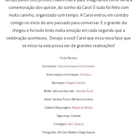
comemoração dos quinze, do sonho da Carol. E tudo foi feito com
muito carinho, organizado com tempo. A Carol entrou em contato
comigo no inicio do ano passado para conversar. E o grande dia
chegou e foi tudo lindo muita emoção em cada segundo que a
celebração aconteceu. Desejo a você Carol que essa nova fase que
se inicia na vida possa ser de grandes realizações!
Ficha Técnica:
Cerimonial:
Dreams Assessoria de Eventos
Sonorização e Iluminação:
ArtinLuz
Decoração:
Magda Eventos
Buffet: Delicias Gourmet -
Daniela Ávila
Doces: Daniela Ávila e Bárbara Cardoso
Cabelo e Maquiagem:
Magia da Beleza
Segurança: Cassibs
Filmagem:
Davi Teixeira
Fotografia: William Rafael e Diego Soares