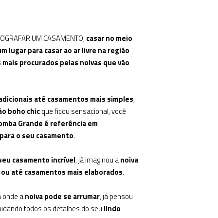
m FOTOGRAFAR UM CASAMENTO,
casar no meio
m lugar para casar ao ar livre na região
 mais procurados pelas noivas que vão
adicionais até casamentos mais simples
,
o boho chic
que ficou sensacional, você
omba Grande é referência em
s para o seu casamento
.
seu casamento incrível
, já imaginou a
noiva
ou até casamentos mais elaborados
.
 onde a
noiva pode se arrumar
, já pensou
cuidando todos os detalhes do seu
lindo