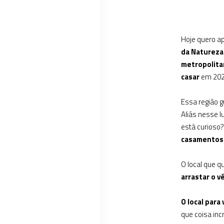
Hoje quero a
da Natureza
metropolita
casar
em 202
Essa região 
Aliás nesse l
está curioso
casamentos 
O local que q
arrastar o v
O local para
que coisa inc