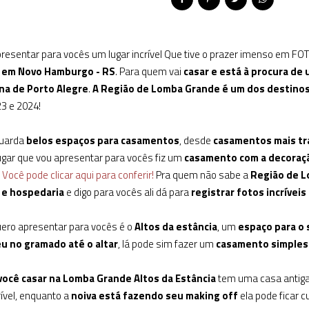
presentar para vocês um lugar incrível Que tive o prazer imenso e
 em Novo Hamburgo - RS
. Para quem vai
casar e está à procura de u
na de Porto Alegre
.
A Região de Lomba Grande é um dos destinos
3 e 2024!
guarda
belos espaços para casamentos
, desde
casamentos mais tr
ugar que vou apresentar para vocês fiz um
casamento com a decoraçã
?
Você pode clicar aqui para conferir!
Pra quem não sabe a
Região de L
e hospedaria
e digo para vocês ali dá para
registrar fotos incrívei
uero apresentar para vocês é o
Altos da estância
, um
espaço para o 
éu no gramado até o altar
, lá pode sim fazer um
casamento simples 
 você casar na Lomba Grande Altos da Estância
tem uma casa antiga
rível, enquanto a
noiva está fazendo seu making off
ela pode ficar 